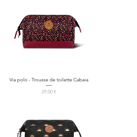
Via polo - Trousse de toilette Cabaia
Prix
29,00 €