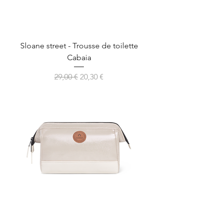
Sloane street - Trousse de toilette
Cabaia
Prix original
Prix promotionnel
29,00 €
20,30 €