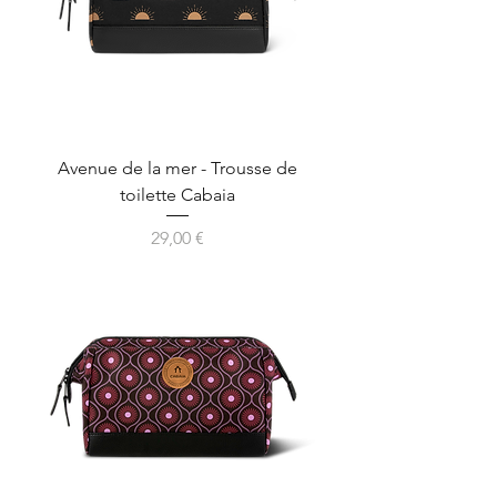
Avenue de la mer - Trousse de
toilette Cabaia
Prix
29,00 €