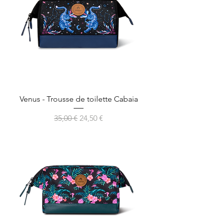
Venus - Trousse de toilette Cabaia
Prix original
Prix promotionnel
35,00 €
24,50 €