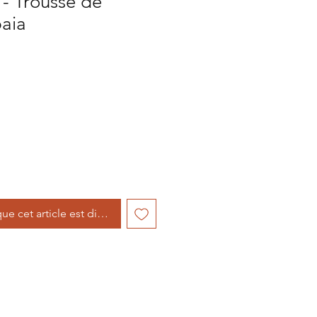
- Trousse de
baia
que cet article est disponible