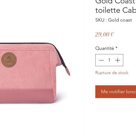
Gold Coast 
toilette Ca
SKU : Gold coast
Prix
29,00 €
Quantité
*
Rupture de stock
Me notifier lors