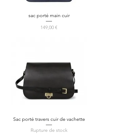
sac porté main cuir
Prix
149,00 €
Sac porté travers cuir de vachette
Rupture de stock