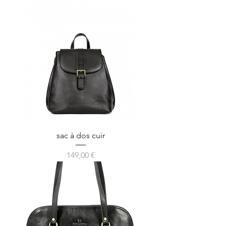
sac à dos cuir
Prix
149,00 €