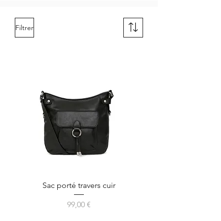
Filtrer
Sac porté travers cuir
Prix
99,00 €