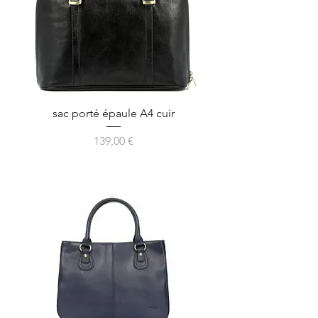
sac porté épaule A4 cuir
Prix
139,00 €