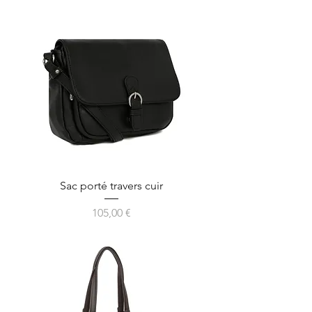
Sac porté travers cuir
Prix
105,00 €