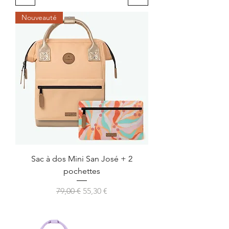
Nouveauté
Sac à dos Mini San José + 2
pochettes
Prix original
Prix promotionnel
79,00 €
55,30 €