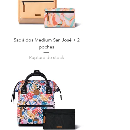
Sac à dos Medium San José + 2
poches
Rupture de stock