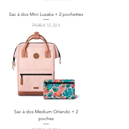
Sac à dos Mini Lusaka + 2 pochettes
Prix original
Prix promotionnel
79,00 €
55,30 €
Sac à dos Medium Orlando + 2
poches