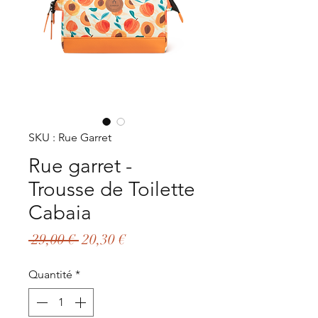
SKU : Rue Garret
Rue garret -
Trousse de Toilette
Cabaia
Prix
Prix
 29,00 € 
20,30 €
original
promotionnel
Quantité
*