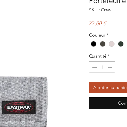
Portefeuill
SKU : Crew
Prix
22,00 €
Couleur
*
Quantité
*
Ajouter au panie
Com