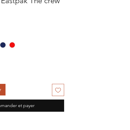
e Eastpak The crew
r
mander et payer