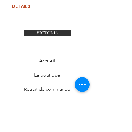
DETAILS
Type de portée
Porté épaule, porté travers
VICTORIA
Bandouliere
Amovible Réglable
Dimensions bandoulières (min-max)
35 56 cm
Accueil
La boutique
Retrait de commande
Nos boutiques
Contact
CGV