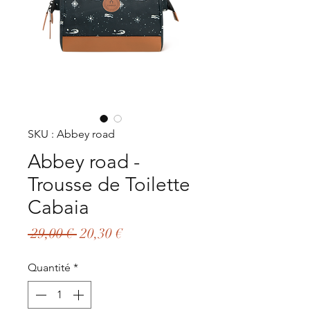
SKU : Abbey road
Abbey road -
Trousse de Toilette
Cabaia
Prix
Prix
 29,00 € 
20,30 €
original
promotionnel
Quantité
*