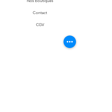
Nos boutiques
Contact
CGV
Facebook
Instagram
Politique de confidentialité
contact@maroquinerie-victoria.com