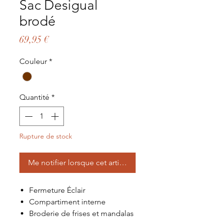
Sac Desigual
brodé
Prix
69,95 €
Couleur
*
Quantité
*
Rupture de stock
Me notifier lorsque cet article est disponible
Fermeture Éclair
Compartiment interne
Broderie de frises et mandalas