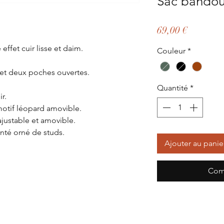
Sac bandou
Prix
69,00 €
effet cuir lisse et daim.
Couleur
*
 et deux poches ouvertes.
Quantité
*
r.
motif léopard amovible.
ajustable et amovible.
nté orné de studs.
Ajouter au panie
Com