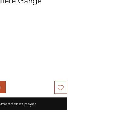
lière Gange
r
mander et payer