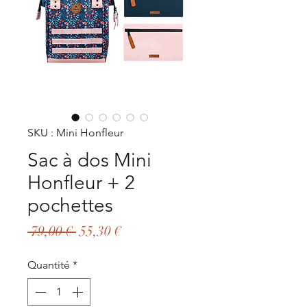
SKU : Mini Honfleur
Sac à dos Mini
Honfleur + 2
pochettes
Prix
Prix
 79,00 € 
55,30 €
original
promotionnel
Quantité
*