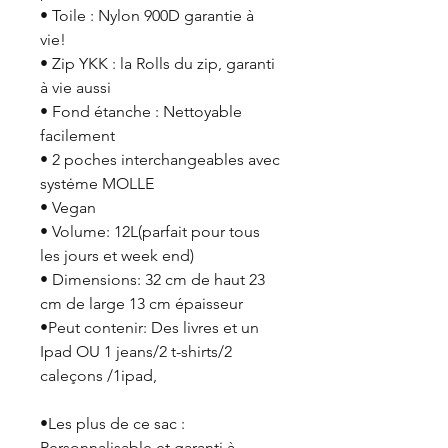
• Toile : Nylon 900D garantie à
vie!
• Zip YKK : la Rolls du zip, garanti
à vie aussi
• Fond étanche : Nettoyable
facilement
• 2 poches interchangeables avec
systėme MOLLE
• Vegan
• Volume: 12L(parfait pour tous
les jours et week end)
• Dimensions: 32 cm de haut 23
cm de large 13 cm épaisseur
•Peut contenir: Des livres et un
Ipad OU 1 jeans/2 t-shirts/2
caleçons /1ipad,
•Les plus de ce sac :
Personnalisable et garanti à