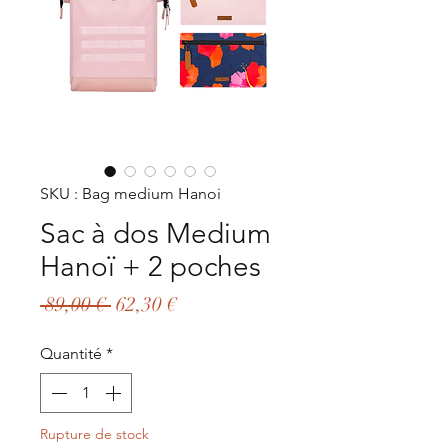
SKU : Bag medium Hanoi
Sac à dos Medium
Hanoï + 2 poches
Prix
Prix
 89,00 € 
62,30 €
original
promotionnel
Quantité
*
Rupture de stock