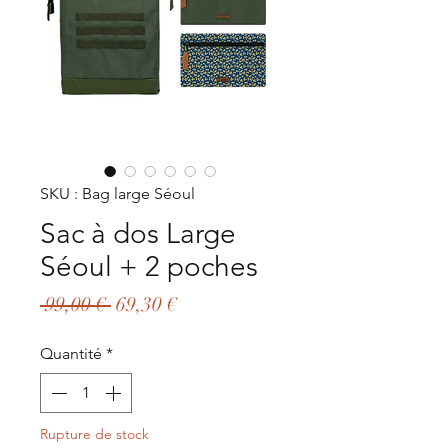
SKU : Bag large Séoul
Sac à dos Large
Séoul + 2 poches
Prix
Prix
 99,00 € 
69,30 €
original
promotionnel
Quantité
*
Rupture de stock