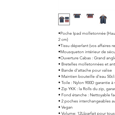
•Poche Ipad molletonnée (Haut
2 cm)
•Tissu déperlant (vos affaires r
•Mousqueton intérieur de sécu
•Ouverture Cabas : Grand angl
• Bretelles molletonnées et ant
• Bande d'attache pour valise
• Maintien bouteille d'eau 50cl
• Toile : Nylon 900D garantie à 
• Zip YKK : la Rolls du zip, garan
• Fond étanche : Nettoyable f
• 2 poches interchangeables 
• Vegan
• Volume: 12L(parfait pour tous