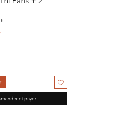
ini Paris + 2
is
Prix
€
l
promotionnel
r
mander et payer