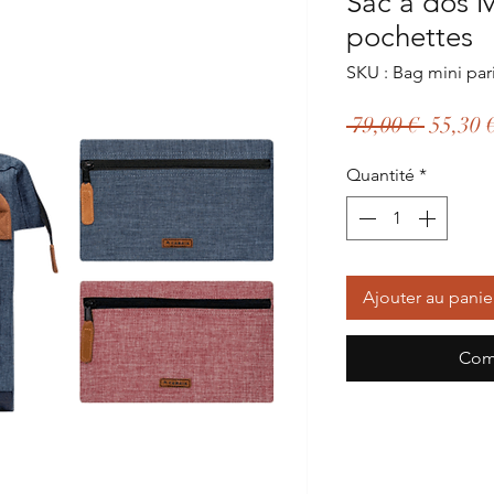
Sac à dos M
pochettes
SKU : Bag mini par
Prix
 79,00 € 
55,30 
origina
Quantité
*
Ajouter au panie
Com