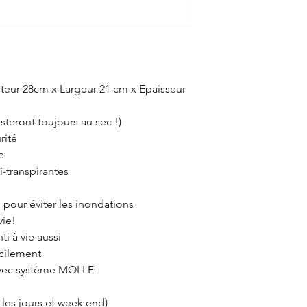
eur 28cm x Largeur 21 cm x Epaisseur
esteront toujours au sec !)
rité
e
i-transpirantes
: pour éviter les inondations
vie!
ti à vie aussi
acilement
avec systėme MOLLE
 les jours et week end)