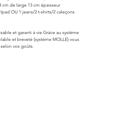
3 cm de large 13 cm épaisseur
 Ipad OU 1 jeans/2 t-shirts/2 caleçons
isable et garanti à vie Gráce au système
lable et breveté (systéme MOLLE) vous
 selon vos goûts.